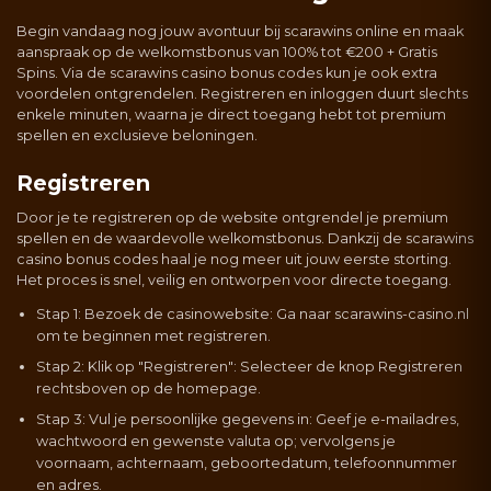
Begin vandaag nog jouw avontuur bij scarawins online en maak
aanspraak op de welkomstbonus van 100% tot €200 + Gratis
Spins. Via de scarawins casino bonus codes kun je ook extra
voordelen ontgrendelen. Registreren en inloggen duurt slechts
enkele minuten, waarna je direct toegang hebt tot premium
spellen en exclusieve beloningen.
Registreren
Door je te registreren op de website ontgrendel je premium
spellen en de waardevolle welkomstbonus. Dankzij de scarawins
casino bonus codes haal je nog meer uit jouw eerste storting.
Het proces is snel, veilig en ontworpen voor directe toegang.
Stap 1: Bezoek de casinowebsite: Ga naar scarawins-casino.nl
om te beginnen met registreren.
Stap 2: Klik op "Registreren": Selecteer de knop Registreren
rechtsboven op de homepage.
Stap 3: Vul je persoonlijke gegevens in: Geef je e-mailadres,
wachtwoord en gewenste valuta op; vervolgens je
voornaam, achternaam, geboortedatum, telefoonnummer
en adres.