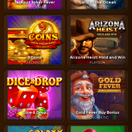
Jackpot Joker Fever
Lord of the Ocean
TADA GAMING
NOVOMATIC
9 Coins
Arizona Heist: Hold and Win
JACKPOT
PLAYSON
Dice & Drop
Gold Fever Buy Bonus
TADA GAMING
NOVOMATIC