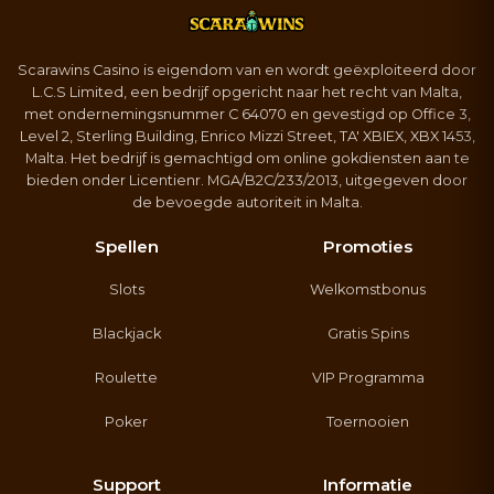
Scarawins Casino is eigendom van en wordt geëxploiteerd door
L.C.S Limited, een bedrijf opgericht naar het recht van Malta,
met ondernemingsnummer C 64070 en gevestigd op Office 3,
Level 2, Sterling Building, Enrico Mizzi Street, TA' XBIEX, XBX 1453,
Malta. Het bedrijf is gemachtigd om online gokdiensten aan te
bieden onder Licentienr. MGA/B2C/233/2013, uitgegeven door
de bevoegde autoriteit in Malta.
Spellen
Promoties
Slots
Welkomstbonus
Blackjack
Gratis Spins
Roulette
VIP Programma
Poker
Toernooien
Support
Informatie