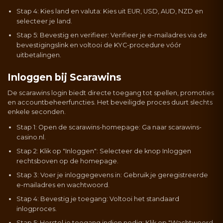
Stap 4: Kies land en valuta: Kies uit EUR, USD, AUD, NZD en
selecteer je land.
Stap 5: Bevestig en verifieer: Verifieer je e-mailadres via de
bevestigingslink en voltooi de KYC-procedure vóór
uitbetalingen.
Inloggen bij Scarawins
De scarawins login biedt directe toegang tot spellen, promoties
en accountbeheerfuncties. Het beveiligde proces duurt slechts
enkele seconden.
Stap 1: Open de scarawins-homepage: Ga naar scarawins-
casino.nl.
Stap 2: Klik op "Inloggen": Selecteer de knop Inloggen
rechtsboven op de homepage.
Stap 3: Voer je inloggegevens in: Gebruik je geregistreerde
e-mailadres en wachtwoord.
Stap 4: Bevestig je toegang: Voltooi het standaard
inlogproces.
Stap 5: Herstel je toegang indien nodig: Klik op "Wachtwoord