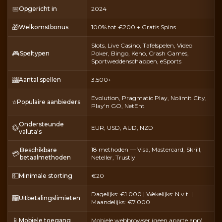
📅
Opgericht in
2024
🎁
Welkomstbonus
100% tot €200 + Gratis Spins
Slots, Live Casino, Tafelspelen, Video
🎮
Speltypen
Poker, Bingo, Keno, Crash Games,
Sportweddenschappen, eSports
🎰
Aantal spellen
3.500+
Evolution, Pragmatic Play, Nolimit City,
⭐
Populaire aanbieders
Play'n GO, NetEnt
Ondersteunde
💱
EUR, USD, AUD, NZD
valuta's
18 methoden — Visa, Mastercard, Skrill,
Beschikbare
💳
betaalmethoden
Neteller, Trustly
💵
Minimale storting
€20
Dagelijks: €1.000 | Wekelijks: N.v.t. |
🏧
Uitbetalingslimieten
Maandelijks: €7.000
📱
Mobiele toegang
Mobiele webbrowser (geen aparte app)