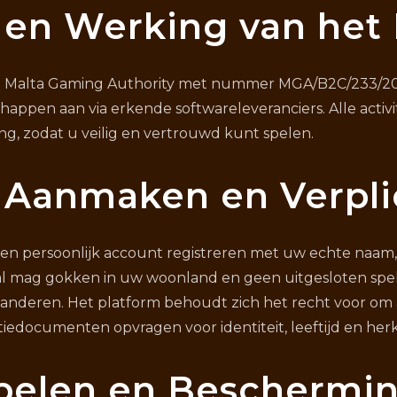
 en Werking van het
de Malta Gaming Authority met nummer MGA/B2C/233/2013
appen aan via erkende softwareleveranciers. Alle activi
ng, zodat u veilig en vertrouwd kunt spelen.
 Aanmaken en Verpli
en persoonlijk account registreren met uw echte naam
egaal mag gokken in uw woonland en geen uitgesloten sp
anderen. Het platform behoudt zich het recht voor om a
tiedocumenten opvragen voor identiteit, leeftijd en her
pelen en Beschermi