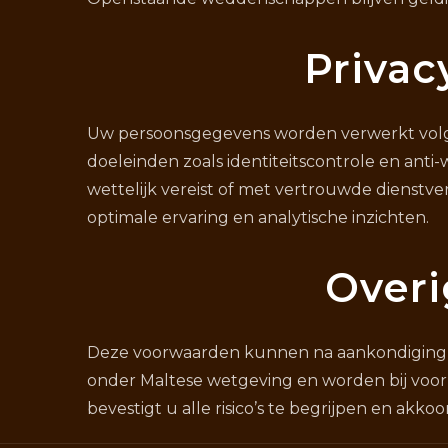
Priva
Uw persoonsgegevens worden verwerkt volgen
doeleinden zoals identiteitscontrole en an
wettelijk vereist of met vertrouwde dienstve
optimale ervaring en analytische inzichten.
Overi
Deze voorwaarden kunnen na aankondiging w
onder Maltese wetgeving en worden bij voork
bevestigt u alle risico’s te begrijpen en ak