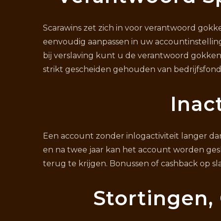
Scarawins zet zich in voor verantwoord gokke
eenvoudig aanpassen in uw accountinstelling
bij verslaving kunt u de verantwoord gokke
strikt gescheiden gehouden van bedrijfsfond
Inac
Een account zonder inlogactiviteit langer 
en na twee jaar kan het account worden gesl
terug te krijgen. Bonussen of cashback op sl
Stortingen