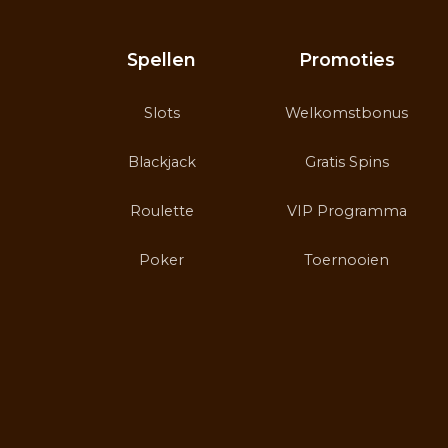
Spellen
Promoties
Slots
Welkomstbonus
Blackjack
Gratis Spins
Roulette
VIP Programma
Poker
Toernooien